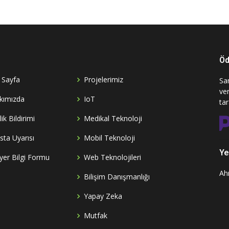
Öd
 Sayfa
Projelerimiz
San
ve
kımızda
IoT
ta
ilik Bildirimi
Medikal Teknoloji
sta Uyarısı
Mobil Teknoloji
Yet
yer Bilgi Formu
Web Teknolojileri
Ah
Bilişim Danışmanlığı
Yapay Zeka
Mutfak