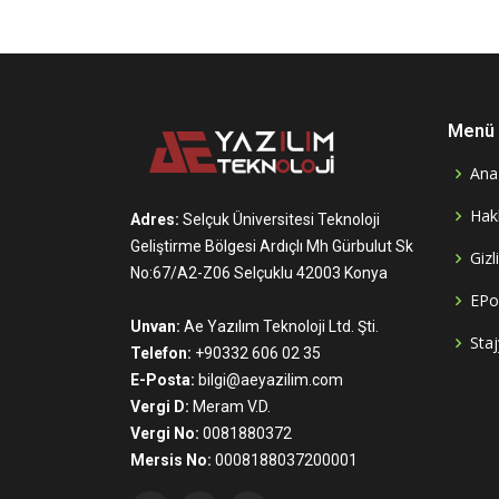
Menü
Ana
Hak
Adres:
Selçuk Üniversitesi Teknoloji
Geliştirme Bölgesi Ardıçlı Mh Gürbulut Sk
Gizl
No:67/A2-Z06 Selçuklu 42003 Konya
EPo
Unvan:
Ae Yazılım Teknoloji Ltd. Şti.
Staj
Telefon:
+90332 606 02 35
E-Posta:
bilgi@aeyazilim.com
Vergi D:
Meram V.D.
Vergi No:
0081880372
Mersis No:
0008188037200001