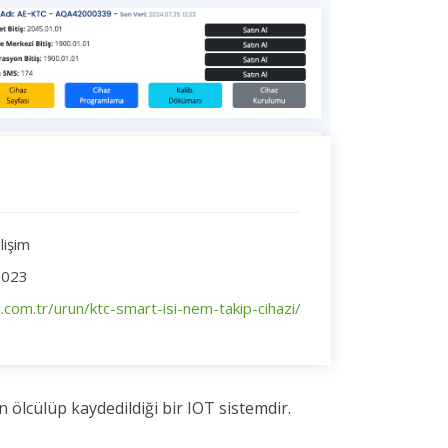
lişim
2023
c.com.tr/urun/ktc-smart-isi-nem-takip-cihazi/
n ölcülüp kaydedildiği bir IOT sistemdir.