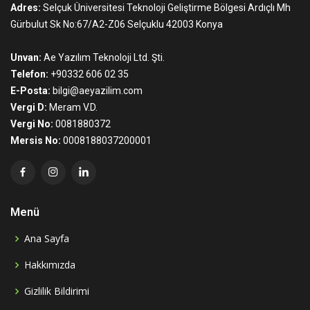
Adres:
Selçuk Üniversitesi Teknoloji Geliştirme Bölgesi Ardıçlı Mh
Gürbulut Sk No:67/A2-Z06 Selçuklu 42003 Konya
Unvan:
Ae Yazılım Teknoloji Ltd. Şti.
Telefon:
+90332 606 02 35
E-Posta:
bilgi@aeyazilim.com
Vergi D:
Meram V.D.
Vergi No:
0081880372
Mersis No:
0008188037200001
Menü
Ana Sayfa
Hakkımızda
Gizlilik Bildirimi