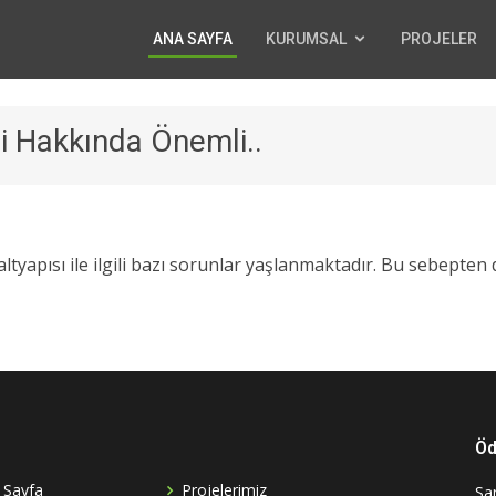
ANA SAYFA
KURUMSAL
PROJELER
i Hakkında Önemli..
ltyapısı ile ilgili bazı sorunlar yaşlanmaktadır. Bu sebepten 
Öd
 Sayfa
Projelerimiz
San