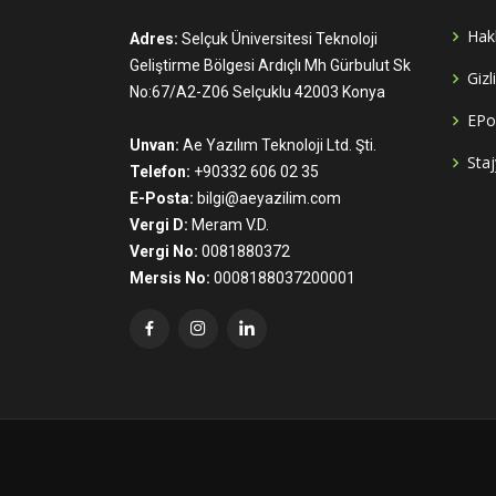
Hak
Adres:
Selçuk Üniversitesi Teknoloji
Geliştirme Bölgesi Ardıçlı Mh Gürbulut Sk
Gizl
No:67/A2-Z06 Selçuklu 42003 Konya
EPo
Unvan:
Ae Yazılım Teknoloji Ltd. Şti.
Staj
Telefon:
+90332 606 02 35
E-Posta:
bilgi@aeyazilim.com
Vergi D:
Meram V.D.
Vergi No:
0081880372
Mersis No:
0008188037200001