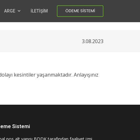
ÖDEME SİSTEMİ
ARGE
İLETİŞİM
3.08.2023
dolayı kesintiler yaşanmaktadır. Anlayışınız
eme Sistemi
al pos alt yapısı BDDK tarafından faaliyet izni